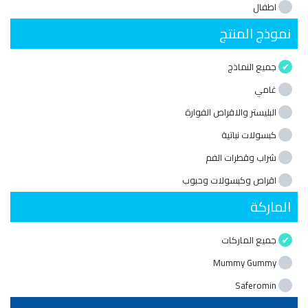
اطفال
نموذج المنتج
جميع النماذج
غامي
البليستر والاقراص الفوارة
كبسولات نباتية
شراب وقطرات الفم
اقراص وكبسولات وحبوب
الماركة
جميع الماركات
Mummy Gummy
Saferomin