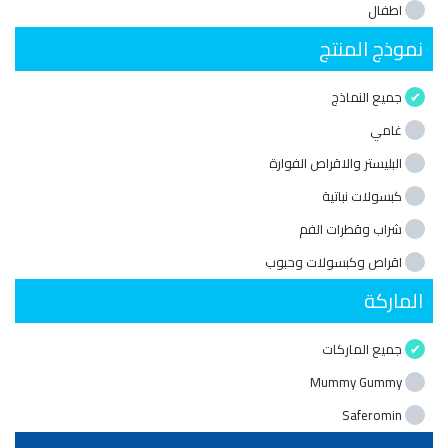
اطفال
نموذج المنتج
جميع النماذج
غامي
البليستر والاقراص الفوارة
كبسولات نباتية
شراب وقطرات الفم
اقراص وكبسولات وحبوب
الماركة
جميع الماركات
Mummy Gummy
Saferomin